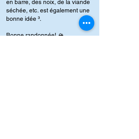
en barre, des noix, de la viande
séchée, etc. est également une
bonne idée ³.
Bonne randonnée! 🏔️
S
. Boutelant, Conseil
ler en
Nutrition et Nutrition Sportive
https://www.sbnutrition.eu/
(1) Comment bien s'hydrater en
randonnée - Conseils
Sport.
https://conseilsport.decat
hlon.fr/comment-bien-shydrater-
en-randonnee
.
(2) Randonner en hiver - Rando
Québec.
https://bing.com/search